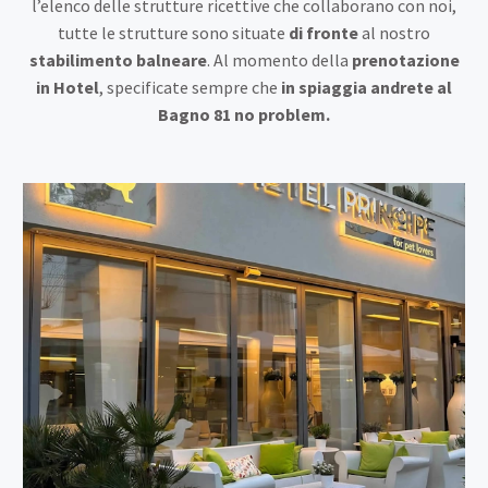
l’elenco delle strutture ricettive che collaborano con noi,
tutte le strutture sono situate
di fronte
al nostro
stabilimento balneare
. Al momento della
prenotazione
in Hotel
, specificate sempre che
in spiaggia andrete al
Bagno 81 no problem.