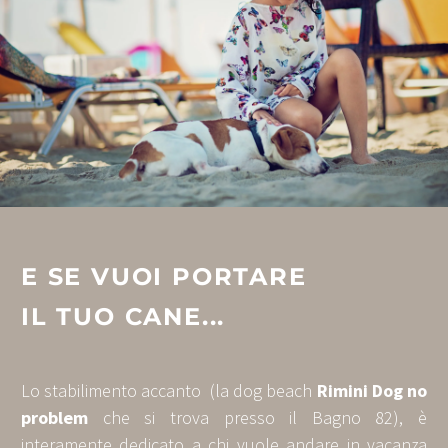
E SE VUOI PORTARE
IL TUO CANE...
Lo stabilimento accanto (la dog beach
Rimini Dog no
problem
che si trova presso il Bagno 82), è
interamente dedicato a chi vuole andare in vacanza