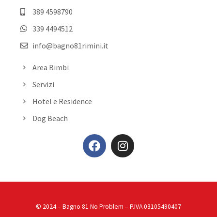
389 4598790
339 4494512
info@bagno81rimini.it
Area Bimbi
Servizi
Hotel e Residence
Dog Beach
© 2024
– Bagno 81 No Problem – P.IVA 03105490407