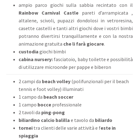
ampio parco giochi sulla sabbia recintato con il
Rainbow Carnival Castle
pareti d’arrampicata ,
altalene, scivoli, pupazzi dondolosi in vetroresina,
casette castelli e tanti altri giochi dove i vostri bimbi
potranno divertirsi tranquillamente e con la nostra
animazione gratuita
che li farà giocare
.
custodia
giochi bimbi
cabina nursery:
fasciatoio, baby toilette e possibilità
di utilizzare microonde per pappe e biberon
2 campi da
beach volley
(polifunzionali per il beach
tennis e foot volley) illuminati
1 campo da
beach soccer
1 campo
bocce
professionale
2 tavoli da
ping-pong
biliardino calcio balilla
e tavolo da
biliardo
tornei
tra clienti delle varie attività e f
este in
spiaggia