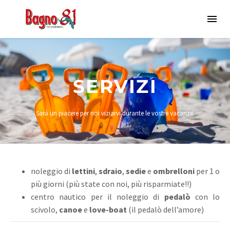
SERVIZI
Sarà un piacere per noi viziarvi durante le vostre vacanze.
noleggio di
lettini
,
sdraio
,
sedie
e
ombrelloni
per 1 o
più giorni (più state con noi, più risparmiate!!)
centro nautico per il noleggio di
pedalò
con lo
scivolo,
canoe
e
love-boat
(il pedalò dell’amore)